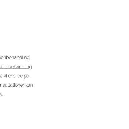
rmonbehandling.
nde behandling
å vi er sikre på,
onsultationer kan
v.