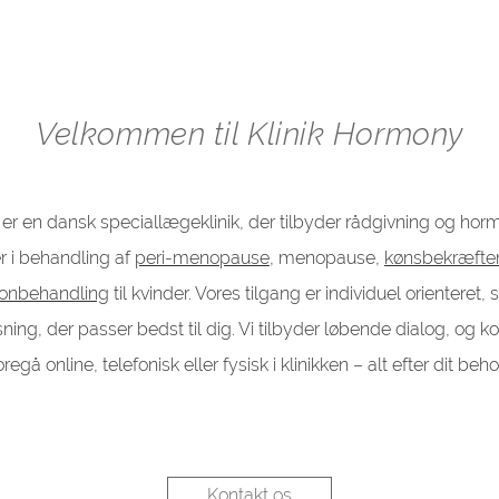
Velkommen til Klinik Hormony
 er en dansk speciallægeklinik, der tilbyder rådgivning og ho
er i behandling af
peri-menopause
, menopause,
kønsbekræfte
Klinik for hormonbehandling
ronbehandling
til kvinder. Vores tilgang er individuel orienteret, s
sning, der passer bedst til dig. Vi tilbyder løbende dialog, og k
oregå online, telefonisk eller fysisk i klinikken – alt efter dit beho
Kontakt os