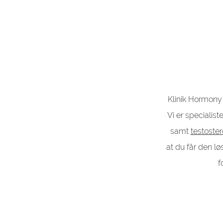
Klinik Hormony
Vi er specialist
samt
testoste
at du får den lø
f